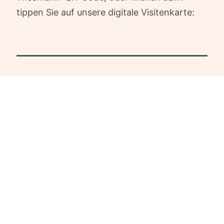
tippen Sie auf unsere digitale Visitenkarte:
Hof Wiesmann
Selm-Bork
Kontakt
Impressum
Datenschutzerklärung